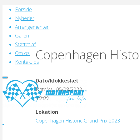
Skip
Forside
to
Nyheder
content
Arrangementer
Galleri
Støttet af
Copenhagen Histor
Om os
Kontakt os
Dato/klokkeslæt
Date(s) - 05/08/2023
10:00
Lokation
Motorsport
Copenhagen Historic Grand Prix 2023
for