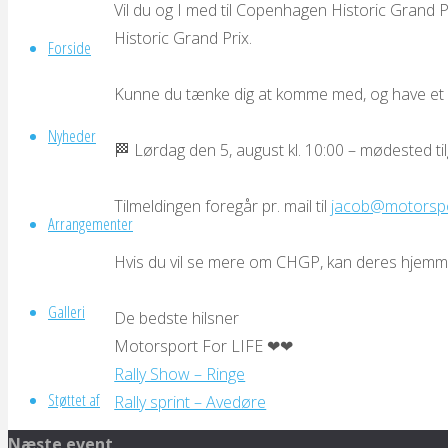
LIFE
Vil du og I med til Copenhagen Historic Grand 
Historic Grand Prix.
Forside
Kunne du tænke dig at komme med, og have et 
Nyheder
🏁 Lørdag den 5, august kl. 10:00 – mødested ti
Tilmeldingen foregår pr. mail til
jacob@motorspor
Arrangementer
Hvis du vil se mere om CHGP, kan deres hjem
Galleri
De bedste hilsner
Motorsport For LIFE ❤❤
Rally Show – Ringe
Støttet af
Rally sprint – Avedøre
Næste event