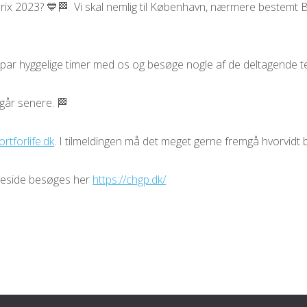
Prix 2023? 💙🏁 Vi skal nemlig til København, nærmere bestemt 
par hyggelige timer med os og besøge nogle af de deltagende 
lgår senere. 🏁
tforlife.dk
. I tilmeldingen må det meget gerne fremgå hvorvidt b
meside besøges her
https://chgp.dk/