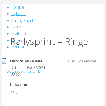
Skip
Forside
to
Nyheder
content
Arrangementer
Galleri
Støttet af
Rallysprint – Ringe
Om os
Kontakt os
Dato/klokkeslæt
Map Unavailable
Date(s) - 05/05/2024
00:00
Lokation
Motorsport
Ringe
for