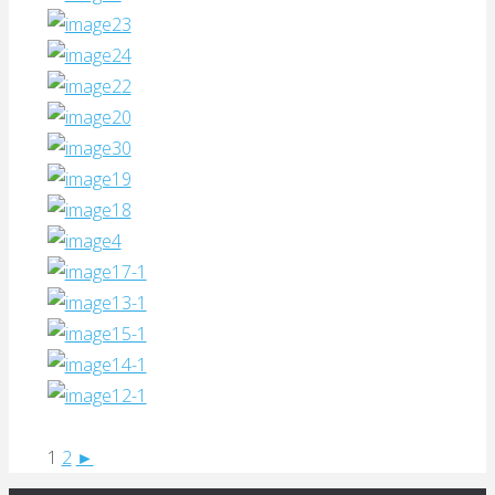
1
2
►