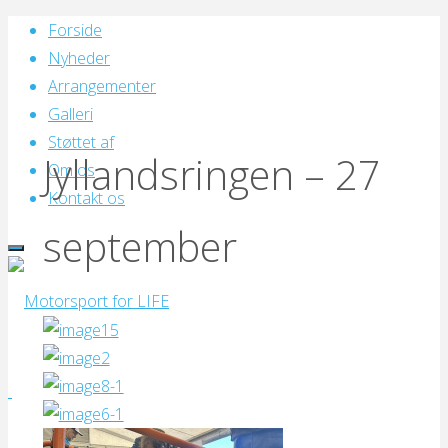
Skip
Forside
to
Nyheder
content
Arrangementer
Galleri
Støttet af
Jyllandsringen – 27
Om os
Kontakt os
september
Motorsport
for